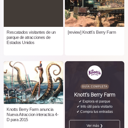
Rescatados visitantes de un
[review] Knott\'s Berry Farm
parque de atracciones de
Estados Unidos
GUÍA COMPLETA
Knott's Berry Farm
✔ Explora el parque
✔ Info útil para visitarlo
Knotts Berry Farm anuncia
✔ Compra tus entradas
Nueva Atraccion interactica 4-
D para 2015
Ver más ❯