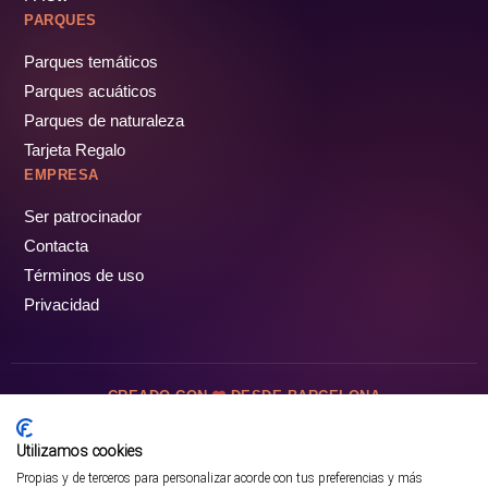
PARQUES
Parques temáticos
Parques acuáticos
Parques de naturaleza
Tarjeta Regalo
EMPRESA
Ser patrocinador
Contacta
Términos de uso
Privacidad
CREADO CON
DESDE BARCELONA
OCIOTUR DIGITAL SL. © Todos los derechos reservados · 2026
Utilizamos cookies
Propias y de terceros para personalizar acorde con tus preferencias y más