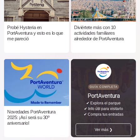
Probé Hysteria en
Diviértete más con 10
PortAventura y esto es lo que
actividades familiares
me pareció
alrededor de PortAventura
GUÍA COMPLETA
PortAventura
✔ Explora el parque
✔ Info útil para visitarlo
Novedades PortAventura
✔ Compra tus entradas
2025: ¡Así será su 30º
aniversario!
Ver más ❯