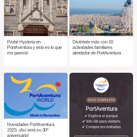
Probé Hysteria en
Diviértete más con 10
PortAventura y esto es lo que
actividades familiares
me pareció
alrededor de PortAventura
GUÍA COMPLETA
PortAventura
✔ Explora el parque
✔ Info útil para visitarlo
Novedades PortAventura
✔ Compra tus entradas
2025: ¡Así será su 30º
aniversario!