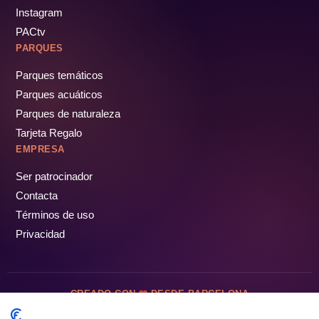
Instagram
PACtv
PARQUES
Parques temáticos
Parques acuáticos
Parques de naturaleza
Tarjeta Regalo
EMPRESA
Ser patrocinador
Contacta
Términos de uso
Privacidad
CREADO CON
DESDE BARCELONA
OCIOTUR DIGITAL SL. © Todos los derechos reservados · 2026