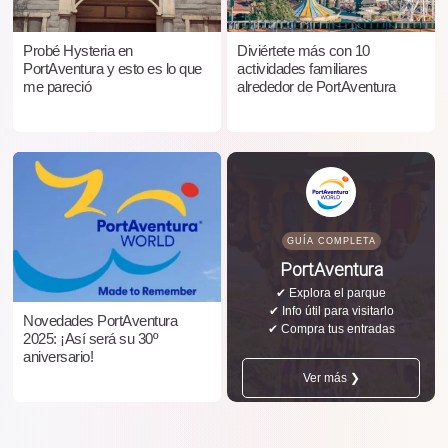
Probé Hysteria en
Diviértete más con 10
PortAventura y esto es lo que
actividades familiares
me pareció
alrededor de PortAventura
GUÍA COMPLETA
PortAventura
✔ Explora el parque
✔ Info útil para visitarlo
Novedades PortAventura
✔ Compra tus entradas
2025: ¡Así será su 30º
aniversario!
Ver más ❯