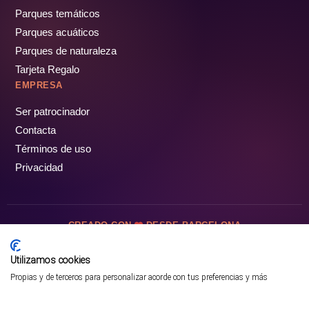
Parques temáticos
Parques acuáticos
Parques de naturaleza
Tarjeta Regalo
EMPRESA
Ser patrocinador
Contacta
Términos de uso
Privacidad
CREADO CON
DESDE BARCELONA
OCIOTUR DIGITAL SL. © Todos los derechos reservados · 2026
Utilizamos cookies
Propias y de terceros para personalizar acorde con tus preferencias y más