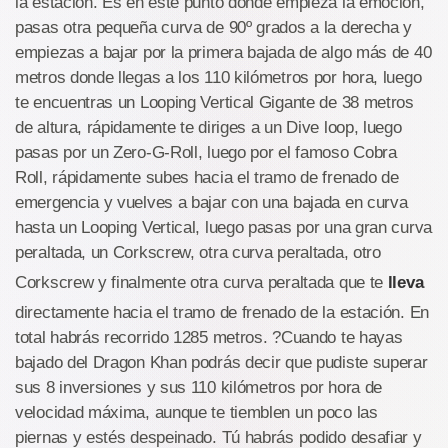
la estación. Es en este punto donde empieza la emoción,
pasas otra pequeña curva de 90º grados a la derecha y
empiezas a bajar por la primera bajada de algo más de 40
metros donde llegas a los 110 kilómetros por hora, luego
te encuentras un Looping Vertical Gigante de 38 metros
de altura, rápidamente te diriges a un Dive loop, luego
pasas por un Zero-G-Roll, luego por el famoso Cobra
Roll, rápidamente subes hacia el tramo de frenado de
emergencia y vuelves a bajar con una bajada en curva
hasta un Looping Vertical, luego pasas por una gran curva
peraltada, un Corkscrew, otra curva peraltada, otro
Corkscrew y finalmente otra curva peraltada que te
lleva
directamente hacia el tramo de frenado de la estación. En
total habrás recorrido 1285 metros. ?Cuando te hayas
bajado del Dragon Khan podrás decir que pudiste superar
sus 8 inversiones y sus 110 kilómetros por hora de
velocidad máxima, aunque te tiemblen un poco las
piernas y estés despeinado. Tú habrás podido desafiar y