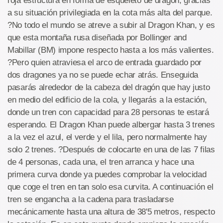
roja estructura en forma de esqueleto de dragón, gracias
a su situación privilegiada en la cota más alta del parque.
?No todo el mundo se atreve a subir al Dragon Khan, y es
que esta montaña rusa diseñada por Bollinger and
Mabillar (BM) impone respecto hasta a los más valientes.
?Pero quien atraviesa el arco de entrada guardado por
dos dragones ya no se puede echar atrás. Enseguida
pasarás alrededor de la cabeza del dragón que hay justo
en medio del edificio de la cola, y llegarás a la estación,
donde un tren con capacidad para 28 personas te estará
esperando. El Dragon Khan puede albergar hasta 3 trenes
a la vez el azul, el verde y el lila, pero normalmente hay
solo 2 trenes. ?Después de colocarte en una de las 7 filas
de 4 personas, cada una, el tren arranca y hace una
primera curva donde ya puedes comprobar la velocidad
que coge el tren en tan solo esa curvita. A continuación el
tren se engancha a la cadena para trasladarse
mecánicamente hasta una altura de 38'5 metros, respecto