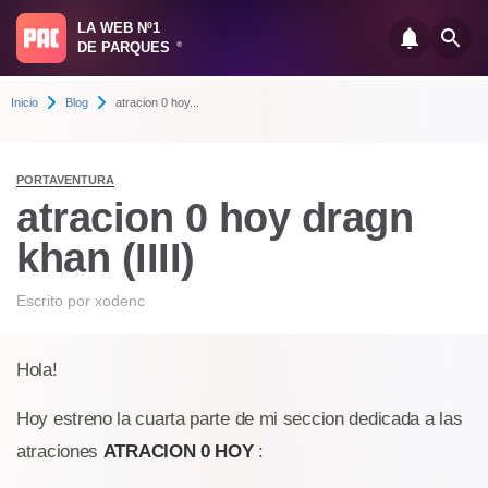
LA WEB Nº1
DE PARQUES
®
Inicio
Blog
atracion 0 hoy...
PORTAVENTURA
atracion 0 hoy dragn
khan (IIII)
Escrito por
xodenc
Hola!
Hoy estreno la cuarta parte de mi seccion dedicada a las
atraciones
ATRACION 0 HOY
: