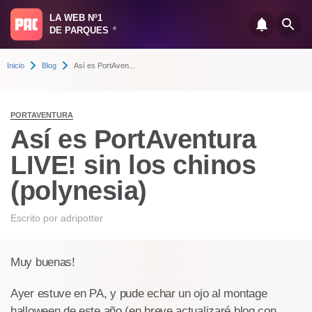
LA WEB Nº1
DE PARQUES
®
Inicio
Blog
Así es PortAven...
PORTAVENTURA
Así es PortAventura
LIVE! sin los chinos
(polynesia)
Escrito por
adripotter
Muy buenas!
Ayer estuve en PA, y pude echar un ojo al montage
halloween de este año (en breve actualizaré blog con