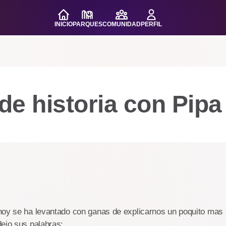
INICIO
PARQUES
COMUNIDAD
PERFIL
e historia con Pipa
oy se ha levantado con ganas de explicarnos un poquito mas s
ejo sus palabras: