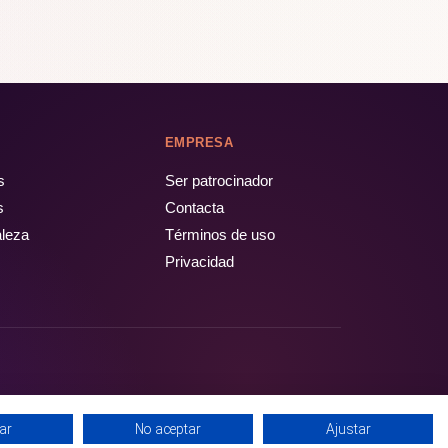
EMPRESA
s
Ser patrocinador
s
Contacta
aleza
Términos de uso
Privacidad
ar
No aceptar
Ajustar