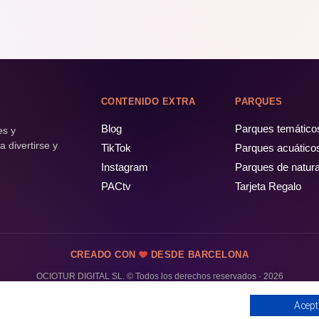
CONTENIDO EXTRA
PARQUES
Blog
Parques temático
es y
 divertirse y
TikTok
Parques acuático
Instagram
Parques de natur
PACtv
Tarjeta Regalo
CREADO CON
DESDE BARCELONA
OCIOTUR DIGITAL SL. © Todos los derechos reservados · 2026
Acept