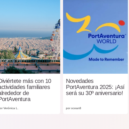
Diviértete más con 10
Novedades
actividades familiares
PortAventura 2025: ¡Así
alrededor de
será su 30º aniversario!
PortAventura
or Verónica L.
por ocean8