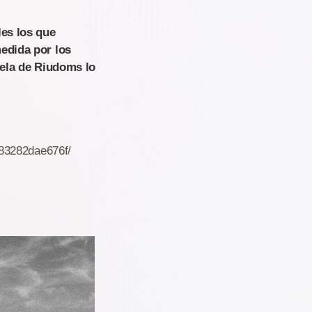
les los que
edida por los
cela de Riudoms lo
d83282dae676f/