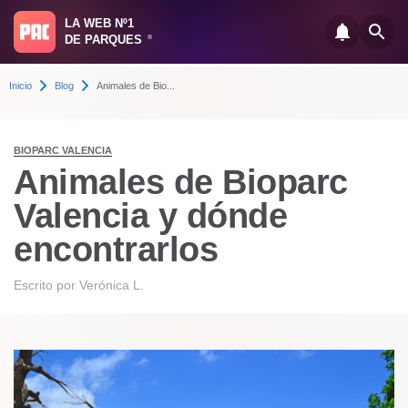
LA WEB Nº1
DE PARQUES
®
Inicio
Blog
Animales de Bio...
BIOPARC VALENCIA
Animales de Bioparc
Valencia y dónde
encontrarlos
Escrito por
Verónica L.