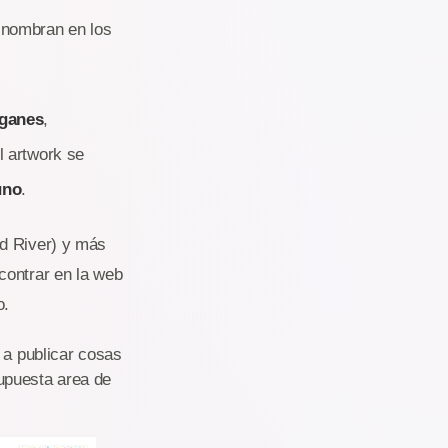
o nombran en los
ganes
,
l artwork se
uno
.
ld River) y más
contrar en la web
o.
 a publicar cosas
upuesta area de