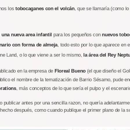
mos los
tobocaganes con el volcán
, que se llamaría (como l
s
una nueva area infantil
para los pequeños con
nuevos tobo
enario con forma de almeja
, todo esto por lo que aparece en e
ne Land, o lo que viene a ser lo mismo,
la área del Rey Nept
ublicado en la empresa de
Floreal Bueno
(el que diseño el Go
blico el nombre de la tematización de Barrio Sésamo, pude en
rations
, más conceptos de lo que sería el pulpo y el escenari
o publicar antes por una sencilla razon, no quería adelantarme
 hecho después, como cuando publique el primer plano de la s