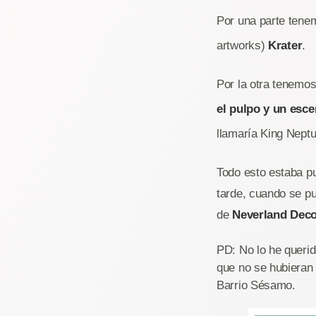
Por una parte tene
artworks)
Krater
.
Por la otra tenemo
el pulpo y un esc
llamaría King Neptu
Todo esto estaba p
tarde, cuando se pu
de
Neverland Deco
PD: No lo he querid
que no se hubieran
Barrio Sésamo.