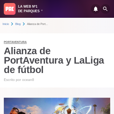
LA WEB Nº1
DE PARQUES
®
Inicio
Blog
Alianza de Port...
PORTAVENTURA
Alianza de
PortAventura y LaLiga
de fútbol
Escrito por
ocean8