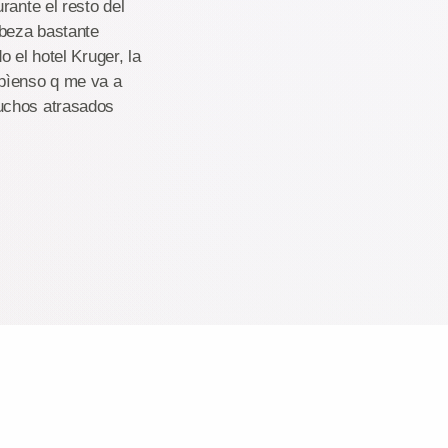
rante el resto del
abeza bastante
 el hotel Kruger, la
 pìenso q me va a
muchos atrasados