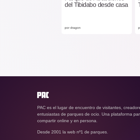
del Tibidabo desde casa
por dragon
p
PAC es el lugar de encuentro de visitantes, creador
entusiastas de parques de ocio. Una plataforma para
compartir online y en persona.
Desde 2001 la web nº1 de parques.