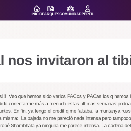
INICIO
PARQUES
COMUNIDAD
PERFIL
al nos invitaron al ti
as!!! Veo que hemos sido varios PACos y PACas los q hemos id
odido conectarme más a menudo estas ultimas semanas podri
juntos. En fin, ya tengo el credit q me faltaba, la muntanya ru
la misma: La bajada no me pareció nada intensa pero tampoco 
robé Shambhala ya ninguna me parece intensa. La cadena del l