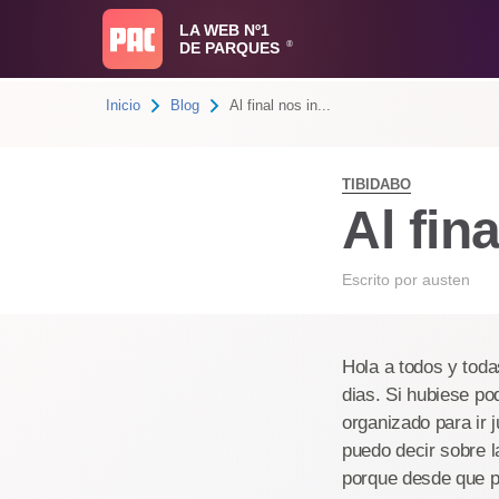
LA WEB Nº1
DE PARQUES
®
Inicio
Blog
Al final nos in...
TIBIDABO
Al fin
Escrito por
austen
Hola a todos y tod
dias. Si hubiese p
organizado para ir 
puedo decir sobre 
porque desde que p