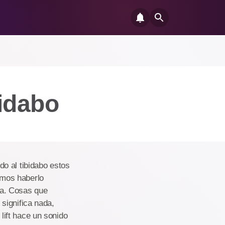
bidabo
o al tibidabo estos
amos haberlo
ssa. Cosas que
significa nada,
ift hace un sonido