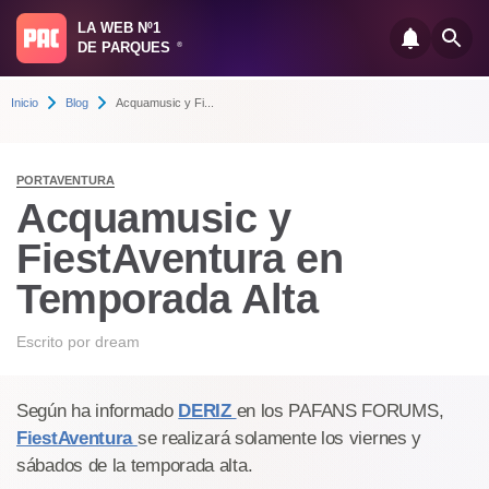
LA WEB Nº1
DE PARQUES
®
Inicio
Blog
Acquamusic y Fi...
PORTAVENTURA
Acquamusic y
FiestAventura en
Temporada Alta
Escrito por
dream
Según ha informado
DERIZ
en los PAFANS FORUMS,
FiestAventura
se realizará solamente los viernes y
sábados de la temporada alta.