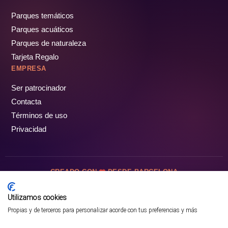
Parques temáticos
Parques acuáticos
Parques de naturaleza
Tarjeta Regalo
EMPRESA
Ser patrocinador
Contacta
Términos de uso
Privacidad
CREADO CON
DESDE BARCELONA
OCIOTUR DIGITAL SL. © Todos los derechos reservados · 2026
Utilizamos cookies
Propias y de terceros para personalizar acorde con tus preferencias y más