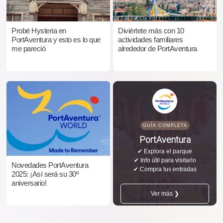
Probé Hysteria en
Diviértete más con 10
PortAventura y esto es lo que
actividades familiares
me pareció
alrededor de PortAventura
GUÍA COMPLETA
PortAventura
✔ Explora el parque
✔ Info útil para visitarlo
Novedades PortAventura
✔ Compra tus entradas
2025: ¡Así será su 30º
aniversario!
Ver más ❯