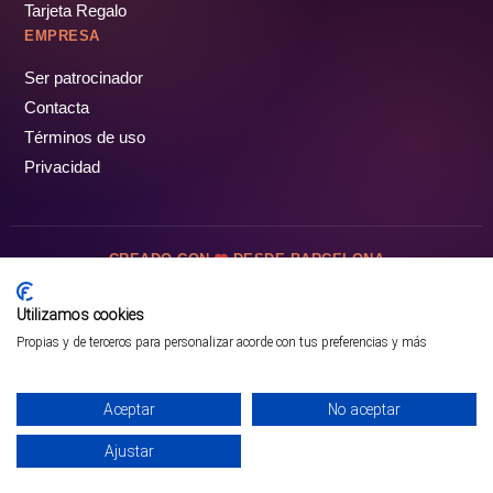
Tarjeta Regalo
EMPRESA
Ser patrocinador
Contacta
Términos de uso
Privacidad
CREADO CON
DESDE BARCELONA
OCIOTUR DIGITAL SL. © Todos los derechos reservados · 2026
Utilizamos cookies
Propias y de terceros para personalizar acorde con tus preferencias y más
Aceptar
No aceptar
Ajustar
¡PÁSALO!
GUÍA COMPLETA ❯
INICIO
PARQUES
COMUNIDAD
PERFIL