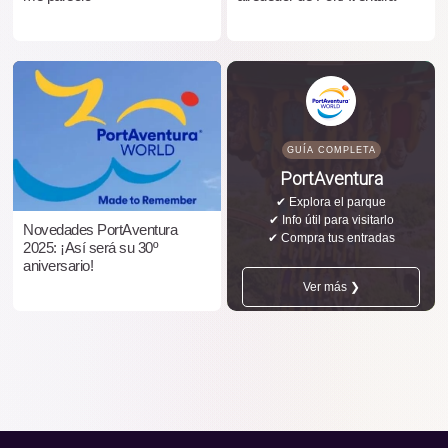
GUÍA COMPLETA
PortAventura
✔ Explora el parque
✔ Info útil para visitarlo
Novedades PortAventura
✔ Compra tus entradas
2025: ¡Así será su 30º
aniversario!
Ver más ❯