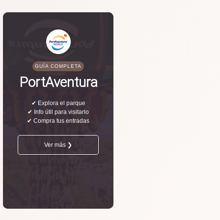
GUÍA COMPLETA
PortAventura
✔ Explora el parque
✔ Info útil para visitarlo
✔ Compra tus entradas
Ver más ❯