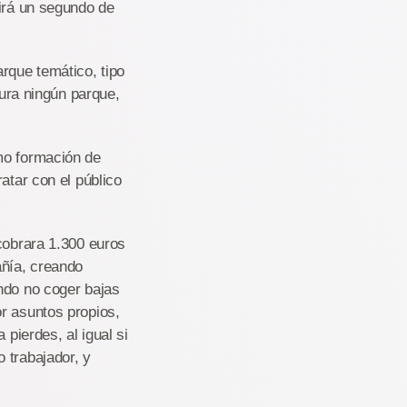
uirá un segundo de
rque temático, tipo
tura ningún parque,
mo formación de
atar con el público
cobrara 1.300 euros
añía, creando
ndo no coger bajas
r asuntos propios,
 pierdes, al igual si
 trabajador, y