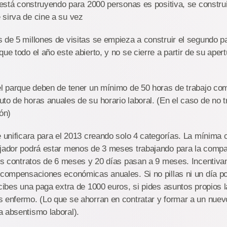
e está construyendo para 2000 personas es positiva, se constr
 sirva de cine a su vez
 de 5 millones de visitas se empieza a construir el segundo pa
que todo el año este abierto, y no se cierre a partir de su aper
del parque deben de tener un mínimo de 50 horas de trabajo co
to de horas anuales de su horario laboral. (En el caso de no tr
ón)
e unificara para el 2013 creando solo 4 categorías. La mínima 
ajador podrá estar menos de 3 meses trabajando para la comp
los contratos de 6 meses y 20 días pasan a 9 meses. Incentiva
 compensaciones económicas anuales. Si no pillas ni un día po
cibes una paga extra de 1000 euros, si pides asuntos propios la
 enfermo. (Lo que se ahorran en contratar y formar a un nuevo
a absentismo laboral).