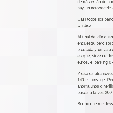
demás están de nuev
hay un actor/actriz
Casi todos los baños
Un diez
Al final del día cu
encuesta, pero sorp
prestada y un vale 
es que, sirve de de
euros, el parking 8 
Y esa es otra noved
140 el cónyuge. Pero
ahorra unos dineril
pases a la vez 200 
Bueno que me desvío