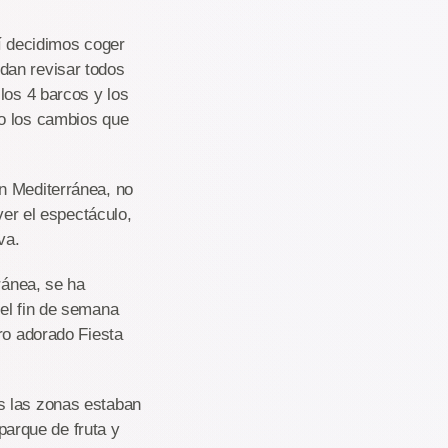
lí decidimos coger
dan revisar todos
los 4 barcos y los
do los cambios que
n Mediterránea, no
ver el espectáculo,
va.
ránea, se ha
 el fin de semana
ro adorado Fiesta
s las zonas estaban
 parque de fruta y