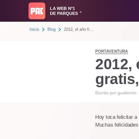
LA WEB Nº1
DE PARQUES
®
Inicio
Blog
2012, el año fi...
PORTAVENTURA
2012, 
gratis
Escrito por
guallomin
Hoy toca felicitar 
Muchas felicidades
......