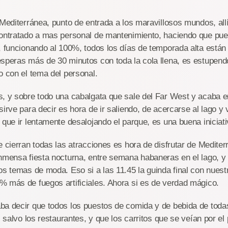
 Mediterránea, punto de entrada a los maravillosos mundos, al
contratado a mas personal de mantenimiento, haciendo que pue
, funcionando al 100%, todos los días de temporada alta están 
esperas más de 30 minutos con toda la cola llena, es estupen
o con el tema del personal.
s, y sobre todo una cabalgata que sale del Far West y acaba e
sirve para decir es hora de ir saliendo, de acercarse al lago y 
 que ir lentamente desalojando el parque, es una buena iniciati
e cierran todas las atracciones es hora de disfrutar de Mediter
nmensa fiesta nocturna, entre semana habaneras en el lago, y
os temas de moda. Eso si a las 11.45 la guinda final con nuest
 más de fuegos artificiales. Ahora si es de verdad mágico.
ba decir que todos los puestos de comida y de bebida de toda
, salvo los restaurantes, y que los carritos que se veían por el