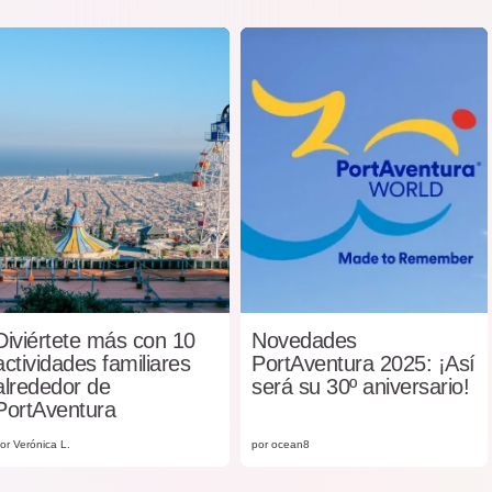
Diviértete más con 10
Novedades
actividades familiares
PortAventura 2025: ¡Así
alrededor de
será su 30º aniversario!
PortAventura
or Verónica L.
por ocean8