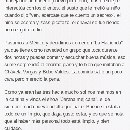
manejando al muñeco (nuevo por cierto, mas creíble) e
interactúa con los clientes, el susto que le metió al niño
cuando dijo "ven, acércate que te cuento un secreto", el
niño se acerca y zass picotazo, el chaval se fue riendo,
pero el grito lo dio.
Pasamos a México y decidimos comer en "La Hacienda"
ya que tiene como novedad un grupo que toca durante
dos horas y puedes comer y escuchar buena música, eso
si me sorprendió el enorme piano y lo bien que imitaban a
Chávela Vargas y Bebo Valdés. La comida salió un poco
cara pero mereció la pena.
Como ya eran las tres hacia mucho sol nos metimos en
la cantina y vinos el show "Jarana mejicana", el de
siempre, nada nuevo ni falta que hace. Bueno si estaba
todo de un limpio, que daga gusto estar, y es que se nota
que al haber más personal todo está limpio, y bien
cuidado.