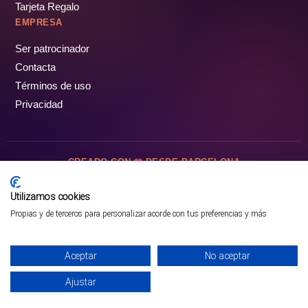
Tarjeta Regalo
EMPRESA
Ser patrocinador
Contacta
Términos de uso
Privacidad
CREADO CON
DESDE BARCELONA
OCIOTUR DIGITAL SL. © Todos los derechos reservados · 2026
Utilizamos cookies
Propias y de terceros para personalizar acorde con tus preferencias y más
Aceptar
No aceptar
Ajustar
¡PÁSALO!
GUÍA COMPLETA ❯
INICIO
PARQUES
COMUNIDAD
PERFIL