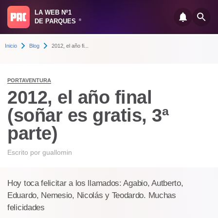
LA WEB Nº1
DE PARQUES
®
Inicio
Blog
2012, el año fi...
PORTAVENTURA
2012, el año final
(soñar es gratis, 3ª
parte)
Escrito por
guallomin
Hoy toca felicitar a los llamados: Agabio, Autberto,
Eduardo, Nemesio, Nicolás y Teodardo. Muchas
felicidades