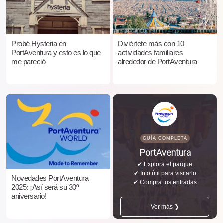
Probé Hysteria en
Diviértete más con 10
PortAventura y esto es lo que
actividades familiares
me pareció
alrededor de PortAventura
GUÍA COMPLETA
PortAventura
✔ Explora el parque
✔ Info útil para visitarlo
Novedades PortAventura
✔ Compra tus entradas
2025: ¡Así será su 30º
aniversario!
Ver más ❯