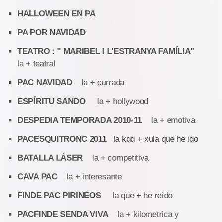
HALLOWEEN EN PA
PA POR NAVIDAD
TEATRO : " MARIBEL I L'ESTRANYA FAMÍLIA"
la + teatral
PAC NAVIDAD
la + currada
ESPÍRITU SANDO
la + hollywood
DESPEDIA TEMPORADA 2010-11
la + emotiva
PACESQUITRONC 2011
la kdd + xula que he ido
BATALLA LÁSER
la + competitiva
CAVA PAC
la + interesante
FINDE PAC PIRINEOS
la que + he reído
PACFINDE SENDA VIVA
la + kilometrica y