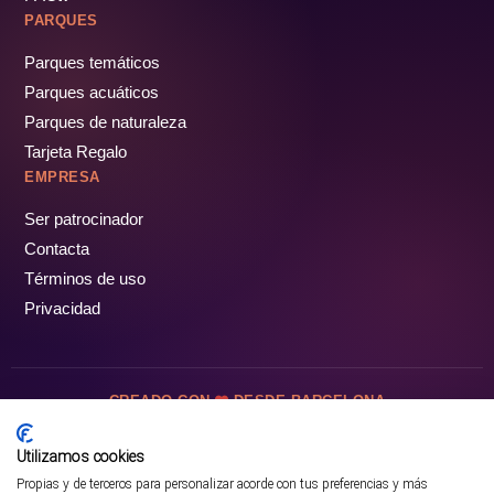
PARQUES
Parques temáticos
Parques acuáticos
Parques de naturaleza
Tarjeta Regalo
EMPRESA
Ser patrocinador
Contacta
Términos de uso
Privacidad
CREADO CON
DESDE BARCELONA
OCIOTUR DIGITAL SL. © Todos los derechos reservados · 2026
Utilizamos cookies
Propias y de terceros para personalizar acorde con tus preferencias y más