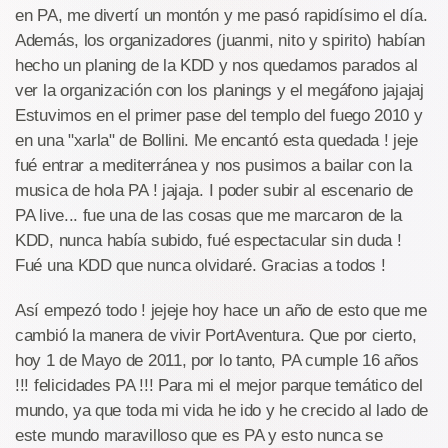
en PA, me divertí un montón y me pasó rapidísimo el día.
Además, los organizadores (juanmi, nito y spirito) habían
hecho un planing de la KDD y nos quedamos parados al
ver la organización con los planings y el megáfono jajajaj
Estuvimos en el primer pase del templo del fuego 2010 y
en una "xarla" de Bollini. Me encantó esta quedada ! jeje
fué entrar a mediterránea y nos pusimos a bailar con la
musica de hola PA ! jajaja. I poder subir al escenario de
PA live... fue una de las cosas que me marcaron de la
KDD, nunca había subido, fué espectacular sin duda !
Fué una KDD que nunca olvidaré. Gracias a todos !
Así empezó todo ! jejeje hoy hace un año de esto que me
cambió la manera de vivir PortAventura. Que por cierto,
hoy 1 de Mayo de 2011, por lo tanto, PA cumple 16 años
!!! felicidades PA !!! Para mi el mejor parque temático del
mundo, ya que toda mi vida he ido y he crecido al lado de
este mundo maravilloso que es PA y esto nunca se