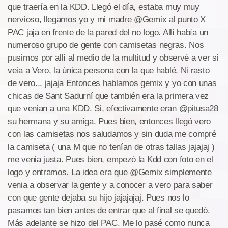
que traería en la KDD. Llegó el día, estaba muy muy
nervioso, llegamos yo y mi madre @Gemix al punto X
PAC jaja en frente de la pared del no logo. Allí había un
numeroso grupo de gente con camisetas negras. Nos
pusimos por allí al medio de la multitud y observé a ver si
veia a Vero, la única persona con la que hablé. Ni rasto
de vero... jajaja Entonces hablamos gemix y yo con unas
chicas de Sant Sadurní que también era la primera vez
que venian a una KDD. Si, efectivamente eran @pitusa28
su hermana y su amiga. Pues bien, entonces llegó vero
con las camisetas nos saludamos y sin duda me compré
la camiseta ( una M que no tenían de otras tallas jajajaj )
me venia justa. Pues bien, empezó la Kdd con foto en el
logo y entramos. La idea era que @Gemix simplemente
venia a observar la gente y a conocer a vero para saber
con que gente dejaba su hijo jajajajaj. Pues nos lo
pasamos tan bien antes de entrar que al final se quedó.
Más adelante se hizo del PAC. Me lo pasé como nunca