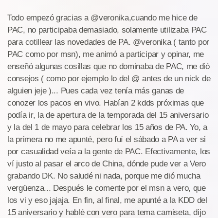
Todo empezó gracias a @veronika,cuando me hice de
PAC, no participaba demasiado, solamente utilizaba PAC
para cotillear las novedades de PA. @veronika ( tanto por
PAC como por msn), me animó a participar y opinar, me
enseñó algunas cosillas que no dominaba de PAC, me dió
consejos ( como por ejemplo lo del @ antes de un nick de
alguien jeje )... Pues cada vez tenía más ganas de
conozer los pacos en vivo. Habían 2 kdds próximas que
podía ir, la de apertura de la temporada del 15 aniversario
y la del 1 de mayo para celebrar los 15 años de PA. Yo, a
la primera no me apunté, pero fuí el sábado a PA a ver si
por casualidad veía a la gente de PAC. Efectivamente, los
ví justo al pasar el arco de China, dónde pude ver a Vero
grabando DK. No saludé ni nada, porque me dió mucha
vergüenza... Después le comente por el msn a vero, que
los vi y eso jajaja. En fin, al final, me apunté a la KDD del
15 aniversario y hablé con vero para tema camiseta, dijo