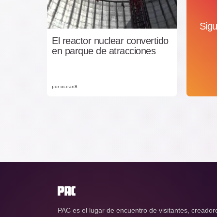
Sigu
El reactor nuclear convertido
en parque de atracciones
por ocean8
PAC es el lugar de encuentro de visitantes, creador