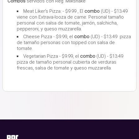
Combos
servidos con Reg. Milkshake
Meat Liker's Pizza: - $9.99 , El
combo
(UD) - $13.49
viene con Extrava-looza de carne. Personal tamaño
personal con salsa de tomate, jamón, salchicha,
pepperoni, y queso muzzarella.
Cheese Pizza - $9.99, el
c
ombo
(UD) - $13.49 pizza
de tamaño personas con topped con salsa de
tomate.
Vegetarian Pizza - $9.99, el
combo
(UD) - $13.49
pizza de tamaño personal cubierta de verduras
frescas, salsa de tomate y queso muzzarella.