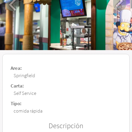
Area:
Springfield
Carta:
Self Service
Tipo:
comida rápida
Descripción