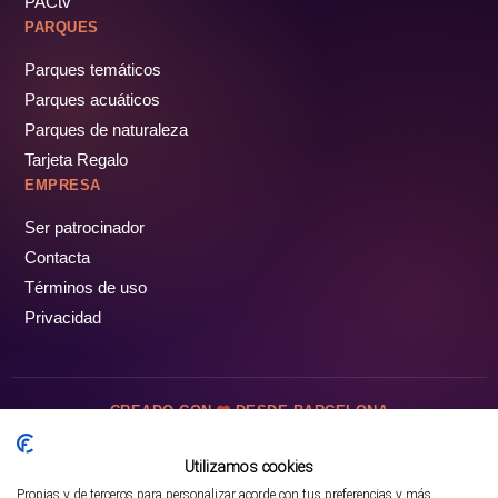
PACtv
PARQUES
Parques temáticos
Parques acuáticos
Parques de naturaleza
Tarjeta Regalo
EMPRESA
Ser patrocinador
Contacta
Términos de uso
Privacidad
CREADO CON
DESDE BARCELONA
OCIOTUR DIGITAL SL. © Todos los derechos reservados · 2026
Utilizamos cookies
Propias y de terceros para personalizar acorde con tus preferencias y más
Mejor opción en SATOORDAY