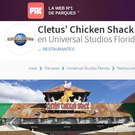
LA WEB Nº1
DE PARQUES
®
Cletus’ Chicken Shack
en Universal Studios Flori
← RESTAURANTES
Inicio
Parques
Universal Studios Florida
Restauran