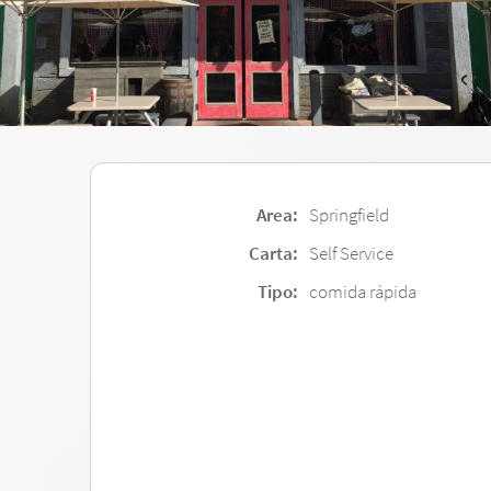
Area:
Springfield
Carta:
Self Service
Tipo:
comida rápida