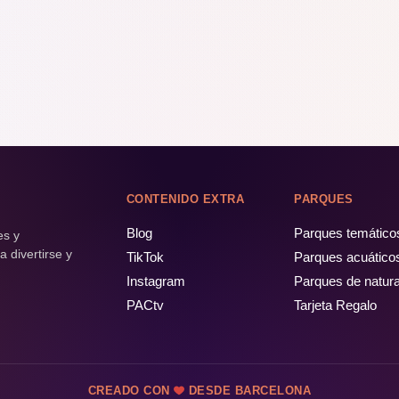
CONTENIDO EXTRA
PARQUES
Blog
Parques temático
es y
 divertirse y
TikTok
Parques acuático
Instagram
Parques de natur
PACtv
Tarjeta Regalo
CREADO CON
DESDE BARCELONA