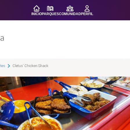
INICIO
PARQUES
COMUNIDAD
PERFIL
da
tes
Cletus’ Chicken Shack