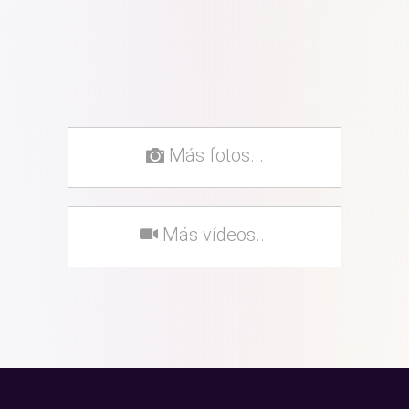
Más fotos...
Más vídeos...