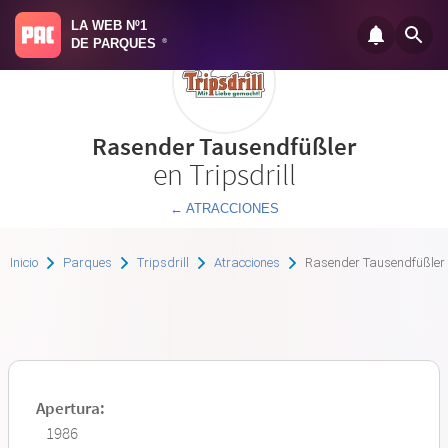
LA WEB Nº1
DE PARQUES
®
Rasender Tausendfüßler
en Tripsdrill
← ATRACCIONES
Inicio
Parques
Tripsdrill
Atracciones
Rasender Tausendfüßler
Apertura:
1986