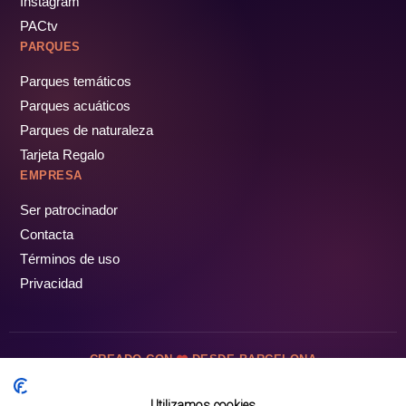
Instagram
PACtv
PARQUES
Parques temáticos
Parques acuáticos
Parques de naturaleza
Tarjeta Regalo
EMPRESA
Ser patrocinador
Contacta
Términos de uso
Privacidad
CREADO CON
DESDE BARCELONA
OCIOTUR DIGITAL SL. © Todos los derechos reservados · 2026
Utilizamos cookies