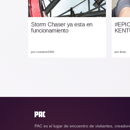
Storm Chaser ya esta en
#EPIC
funcionamiento
KENT
por coasters1991
por lluisc
PAC es el lugar de encuentro de visitantes, creador