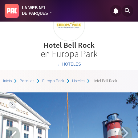
LA WEB Nº1
DE PARQUES
®
Hotel Bell Rock
en Europa Park
← HOTELES
Inicio
Parques
Europa Park
Hoteles
Hotel Bell Rock