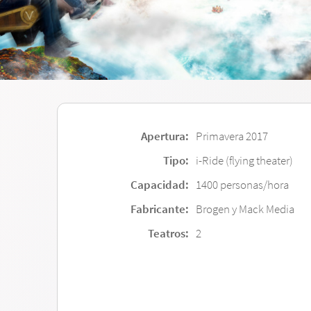
Apertura:
Primavera 2017
Tipo:
i-Ride (flying theater)
Capacidad:
1400 personas/hora
Fabricante:
Brogen y Mack Media
Teatros:
2