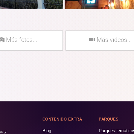
Más fotos...
Más vídeos...
CONTENIDO EXTRA
PARQUES
Blog
Parques temático
es y