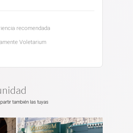
iencia recomendada
vamente Voletarium
unidad
artir también las tuyas