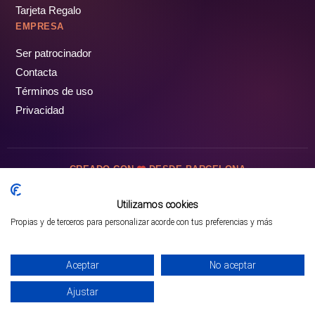
Tarjeta Regalo
EMPRESA
Ser patrocinador
Contacta
Términos de uso
Privacidad
CREADO CON
DESDE BARCELONA
OCIOTUR DIGITAL SL. © Todos los derechos reservados · 2026
Utilizamos cookies
Propias y de terceros para personalizar acorde con tus preferencias y más
Mejor opción en SATOORDAY
Comprar entradas
Aceptar
No aceptar
Ajustar
INICIO
PARQUES
COMUNIDAD
PERFIL