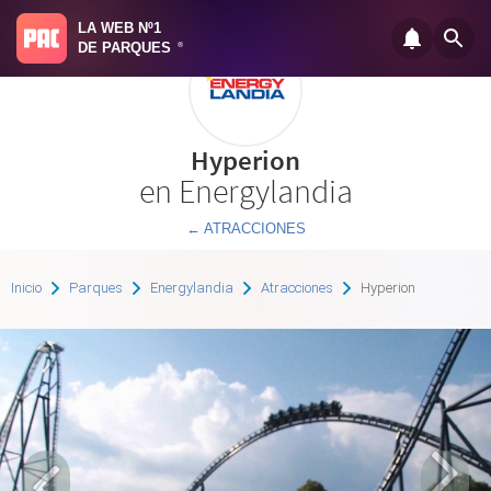
LA WEB Nº1
DE PARQUES
®
Hyperion
en Energylandia
← ATRACCIONES
Inicio
Parques
Energylandia
Atracciones
Hyperion