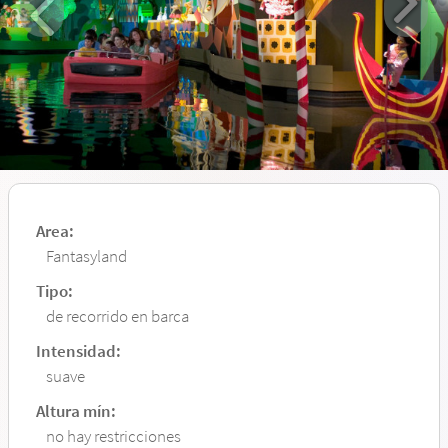
Area:
Fantasyland
Tipo:
de recorrido en barca
Intensidad:
suave
Altura mín:
no hay restricciones