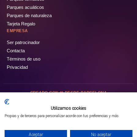
Parques acuáticos
Parques de naturaleza
Tarjeta Regalo
EMPRESA
Ser patrocinador
Contacta
Términos de uso
Privacidad
CREADO CON
DESDE BARCELONA
OCIOTUR DIGITAL SL. © Todos los derechos reservados · 2026
Utilizamos cookies
Propias y de terceros para personalizar acorde con tus preferencias y más
Mejor opción en SATOORDAY
Comprar entradas
Aceptar
No aceptar