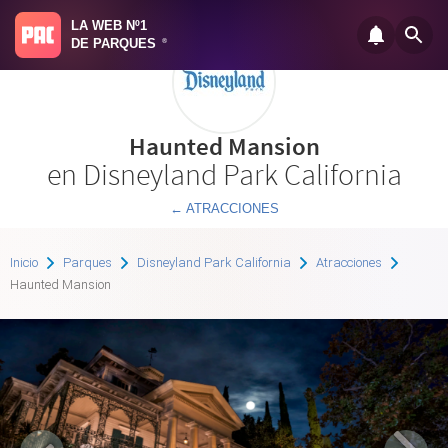
LA WEB Nº1
DE PARQUES
®
Haunted Mansion
en Disneyland Park California
← ATRACCIONES
Inicio
Parques
Disneyland Park California
Atracciones
Haunted Mansion