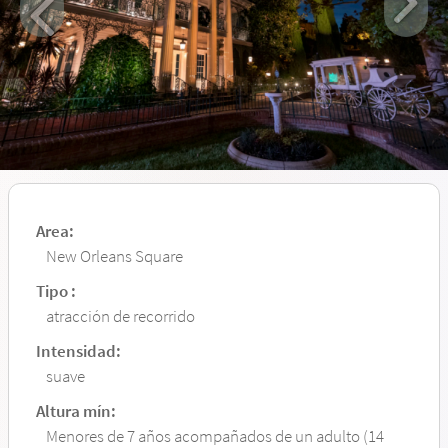
Area:
New Orleans Square
Tipo :
atracción de recorrido
Intensidad:
suave
Altura mín:
Menores de 7 años acompañados de un adulto (14