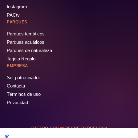
Instagram
PACtv
PARQUES
Parques temáticos
Parques acuáticos
Parques de naturaleza
Tarjeta Regalo
EMPRESA
Ser patrocinador
Contacta
Términos de uso
Privacidad
CREADO CON
DESDE BARCELONA
OCIOTUR DIGITAL SL. © Todos los derechos reservados · 2026