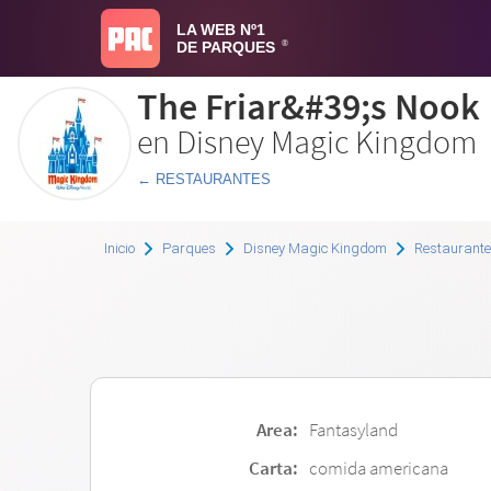
LA WEB Nº1
DE PARQUES
®
The Friar&#39;s Nook
en Disney Magic Kingdom
← RESTAURANTES
Inicio
Parques
Disney Magic Kingdom
Restaurant
Area:
Fantasyland
Carta:
comida americana