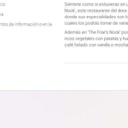
cio
Siéntete como si estuvieras en un
Nook’, este restaurante del áre
na
donde sus especialidades son lo
cuales los podrás tomar de vari
ntos de información o en la
Además
en ‘The Friar’s Nook’ 
ricos vegetales con patatas y 
café helado con vainilla o mocha