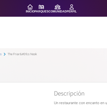
INICIO
PARQUES
COMUNIDAD
PERFIL
es
The Friar&#39;s Nook
Descripción
Un restaurante con encanto en u