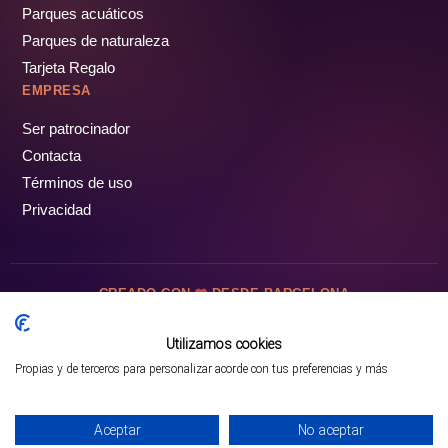
Parques acuáticos
Parques de naturaleza
Tarjeta Regalo
EMPRESA
Ser patrocinador
Contacta
Términos de uso
Privacidad
CREADO CON
DESDE BARCELONA
OCIOTUR DIGITAL SL. © Todos los derechos reservados · 2026
Utilizamos cookies
Propias y de terceros para personalizar acorde con tus preferencias y más
Mejor opción en SATOORDAY
Comprar entradas
Aceptar
No aceptar