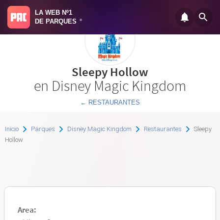
LA WEB Nº1
DE PARQUES
®
Sleepy Hollow
en Disney Magic Kingdom
← RESTAURANTES
Inicio
Parques
Disney Magic Kingdom
Restaurantes
Sleepy
Hollow
Area: