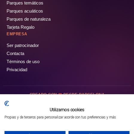
Parques temáticos
Parques acuáticos
Parques de naturaleza
Tarjeta Regalo
EMPRESA
Ser patrocinador
Contacta
Términos de uso
Privacidad
CREADO CON
DESDE BARCELONA
OCIOTUR DIGITAL SL. © Todos los derechos reservados · 2026
Utilizamos cookies
Propias y de terceros para personalizar acorde con tus preferencias y más
Mejor opción en SATOORDAY
Comprar entradas