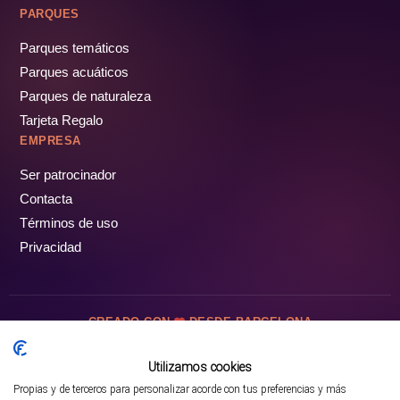
PARQUES
Parques temáticos
Parques acuáticos
Parques de naturaleza
Tarjeta Regalo
EMPRESA
Ser patrocinador
Contacta
Términos de uso
Privacidad
CREADO CON
DESDE BARCELONA
OCIOTUR DIGITAL SL. © Todos los derechos reservados · 2026
Utilizamos cookies
Propias y de terceros para personalizar acorde con tus preferencias y más
Mejor opción en SATOORDAY