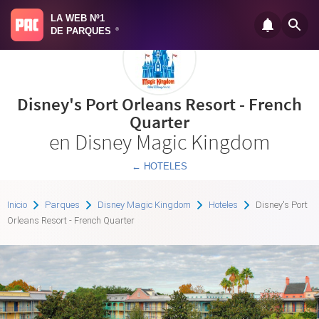
LA WEB Nº1
DE PARQUES
®
Disney's Port Orleans Resort - French
Quarter
en Disney Magic Kingdom
← HOTELES
Inicio
Parques
Disney Magic Kingdom
Hoteles
Disney's Port
Orleans Resort - French Quarter