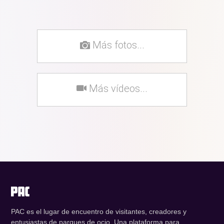
Más fotos...
Más vídeos...
PAC es el lugar de encuentro de visitantes, creadores y
entusiastas de parques de ocio. Una plataforma para