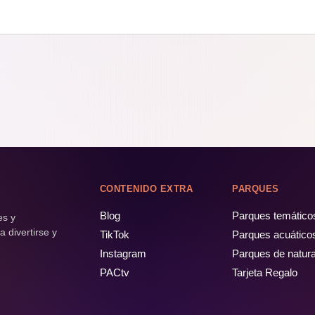
CONTENIDO EXTRA
PARQUES
Blog
Parques temático
es y
 divertirse y
TikTok
Parques acuático
Instagram
Parques de natur
PACtv
Tarjeta Regalo