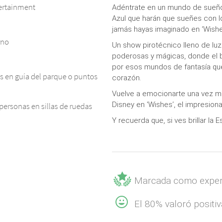
tertainment
Adéntrate en un mundo de sueños 
Azul
que harán que sueñes con l
jamás hayas imaginado en
‘Wish
rno
Un show pirotécnico lleno de luz 
poderosas y mágicas
, donde el 
por esos mundos de fantasía
qu
s en guía del parque o puntos
corazón
.
Vuelve a emocionarte una vez mas
Disney en
‘Wishes’, el impresio
personas en sillas de ruedas
Y recuerda que, si ves brillar la E
Marcada como exper
El 80% valoró posit