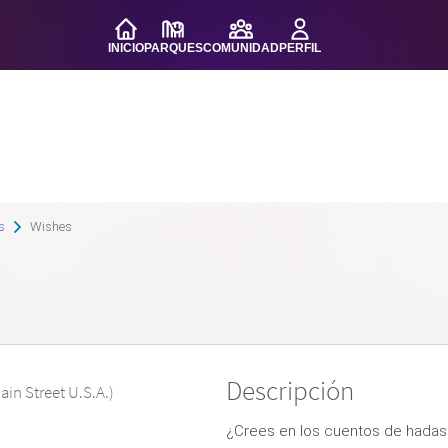
INICIO
PARQUES
COMUNIDAD
PERFIL
s
Wishes
Descripción
ain Street U.S.A.)
¿Crees en los cuentos de hadas?