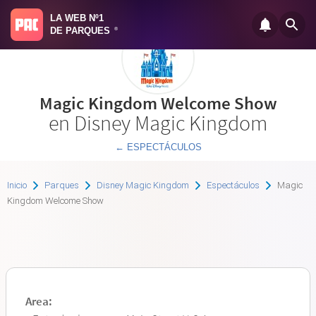
LA WEB Nº1
DE PARQUES
®
Magic Kingdom Welcome Show
en Disney Magic Kingdom
← ESPECTÁCULOS
Inicio
Parques
Disney Magic Kingdom
Espectáculos
Magic
Kingdom Welcome Show
Area: