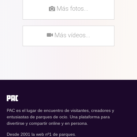
Más fotos...
Más vídeos...
PAC es el lugar de encuentro de visitantes, creadores y
entusiastas de parques de ocio. Una plataforma para
divertirse y compartir online y en persona.
Desde 2001 la web nº1 de parques.