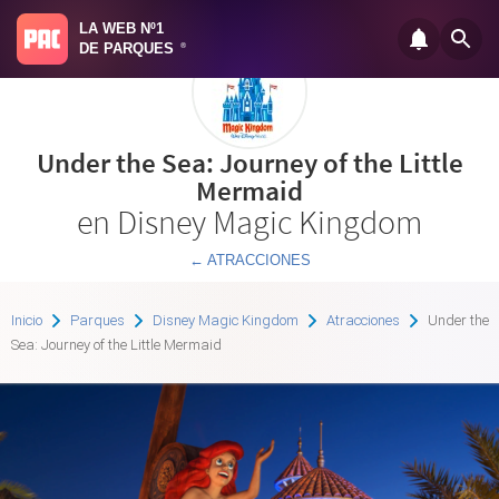
LA WEB Nº1
DE PARQUES
®
Under the Sea: Journey of the Little
Mermaid
en Disney Magic Kingdom
← ATRACCIONES
Inicio
Parques
Disney Magic Kingdom
Atracciones
Under the
Sea: Journey of the Little Mermaid