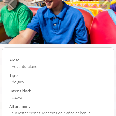
Area:
Adventureland
Tipo :
de giro
Intensidad:
suave
Altura mín:
sin restricciones. Menores de 7 años deben ir