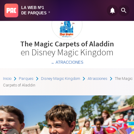
LA WEB Nº1
DE PARQUES
®
The Magic Carpets of Aladdin
en Disney Magic Kingdom
← ATRACCIONES
Inicio
Parques
Disney Magic Kingdom
Atracciones
The Magic
Carpets of Aladdin