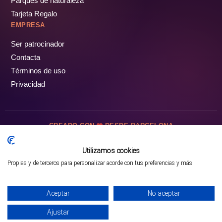
Parques de naturaleza
Tarjeta Regalo
EMPRESA
Ser patrocinador
Contacta
Términos de uso
Privacidad
CREADO CON
DESDE BARCELONA
OCIOTUR DIGITAL SL. © Todos los derechos reservados · 2026
Utilizamos cookies
Propias y de terceros para personalizar acorde con tus preferencias y más
Mejor opción en SATOORDAY
Comprar entradas
Aceptar
No aceptar
Ajustar