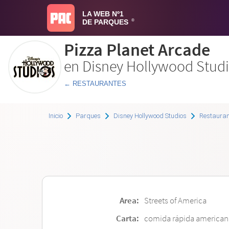
LA WEB Nº1
DE PARQUES
®
Pizza Planet Arcade
en Disney Hollywood Stud
← RESTAURANTES
Inicio
Parques
Disney Hollywood Studios
Restauran
Area:
Streets of America
Carta:
comida rápida american