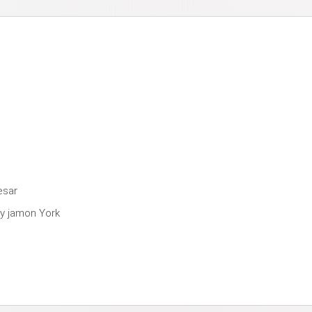
esar
 y jamon York