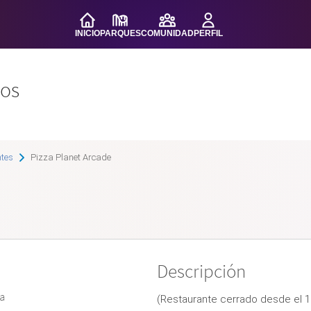
INICIO
PARQUES
COMUNIDAD
PERFIL
ios
tes
Pizza Planet Arcade
Descripción
a
(Restaurante cerrado desde el 1