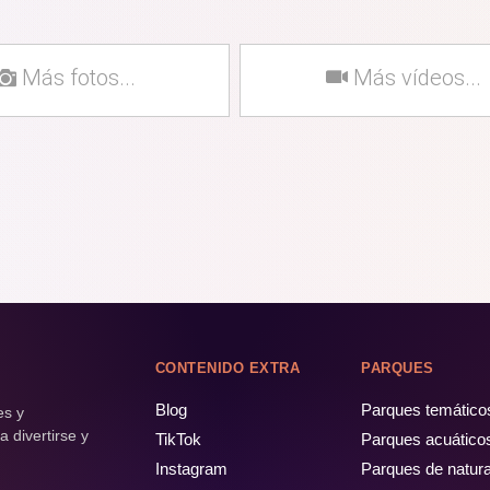
Más fotos...
Más vídeos...
CONTENIDO EXTRA
PARQUES
Blog
Parques temático
es y
 divertirse y
TikTok
Parques acuático
Instagram
Parques de natur