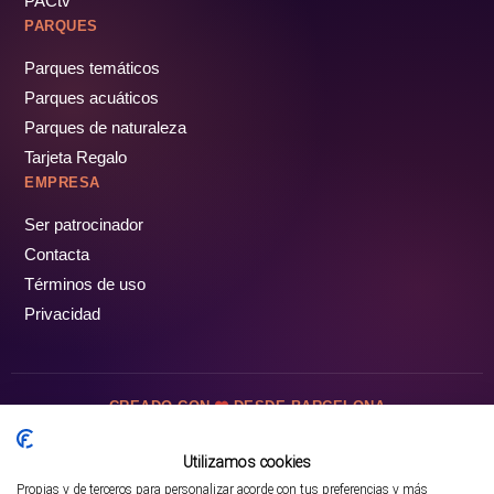
PACtv
PARQUES
Parques temáticos
Parques acuáticos
Parques de naturaleza
Tarjeta Regalo
EMPRESA
Ser patrocinador
Contacta
Términos de uso
Privacidad
CREADO CON
DESDE BARCELONA
OCIOTUR DIGITAL SL. © Todos los derechos reservados · 2026
Utilizamos cookies
Propias y de terceros para personalizar acorde con tus preferencias y más
Mejor opción en SATOORDAY