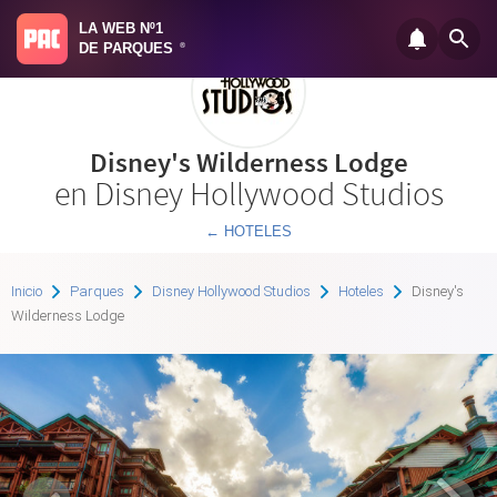
LA WEB Nº1
DE PARQUES
®
Disney's Wilderness Lodge
en Disney Hollywood Studios
← HOTELES
Inicio
Parques
Disney Hollywood Studios
Hoteles
Disney's
Wilderness Lodge