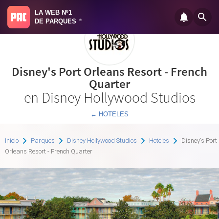
LA WEB Nº1
DE PARQUES
®
Disney's Port Orleans Resort - French
Quarter
en Disney Hollywood Studios
← HOTELES
Inicio
Parques
Disney Hollywood Studios
Hoteles
Disney's Port
Orleans Resort - French Quarter