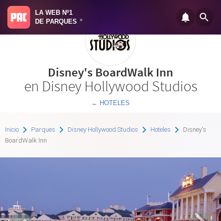
LA WEB Nº1
DE PARQUES
®
Disney's BoardWalk Inn
en Disney Hollywood Studios
← HOTELES
Inicio
Parques
Disney Hollywood Studios
Hoteles
Disney's
BoardWalk Inn