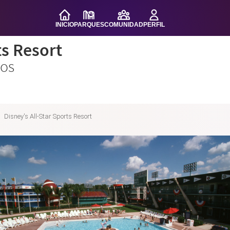
INICIO
PARQUES
COMUNIDAD
PERFIL
ts Resort
ios
Disney's All-Star Sports Resort