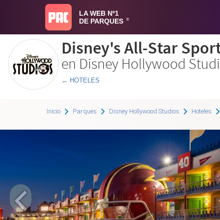
LA WEB Nº1
DE PARQUES
®
Disney's All-Star Spor
en Disney Hollywood Stud
← HOTELES
Inicio
Parques
Disney Hollywood Studios
Hoteles