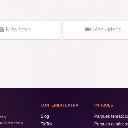
Más fotos...
Más vídeos...
CONTENIDO EXTRA
PARQUES
Blog
Parques temático
es y
 divertirse y
TikTok
Parques acuático