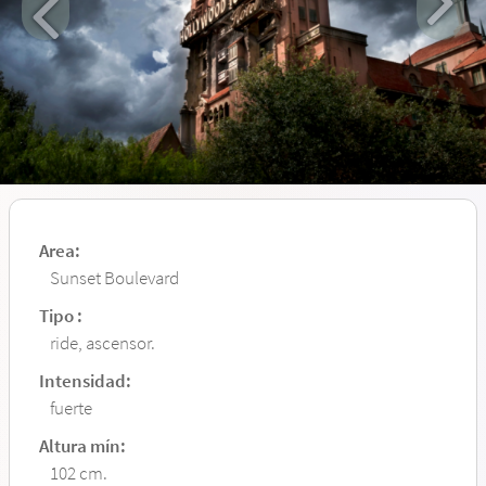
Area:
Sunset Boulevard
Tipo :
ride, ascensor.
Intensidad:
fuerte
Altura mín:
102 cm.