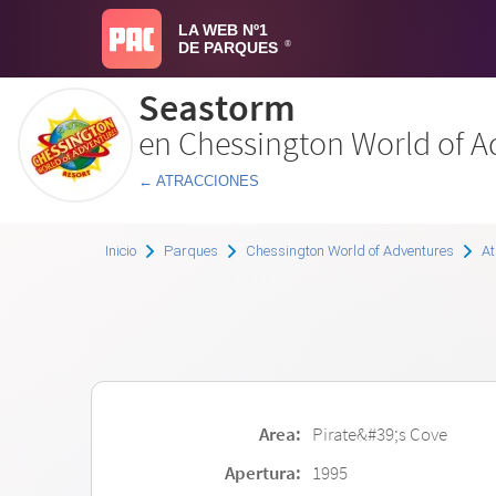
LA WEB Nº1
DE PARQUES
®
Seastorm
en Chessington World of A
← ATRACCIONES
Inicio
Parques
Chessington World of Adventures
At
Area:
Pirate&#39;s Cove
Apertura:
1995