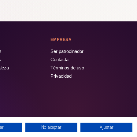
EMPRESA
s
Ser patrocinador
s
Contacta
aleza
Términos de uso
Privacidad
ar
No aceptar
Ajustar