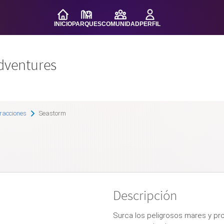
INICIO
PARQUES
COMUNIDAD
PERFIL
dventures
racciones
Seastorm
Descripción
Surca los peligrosos mares y pro