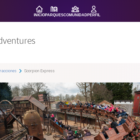
INICIO
PARQUES
COMUNIDAD
PERFIL
dventures
racciones
Scorpion Express