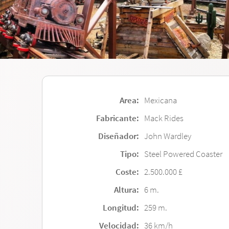
Area:
Mexicana
Fabricante:
Mack Rides
Diseñador:
John Wardley
Tipo:
Steel Powered Coaster
Coste:
2.500.000 £
Altura:
6 m.
Longitud:
259 m.
Velocidad:
36 km/h