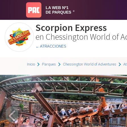
LA WEB Nº1
DE PARQUES
®
Scorpion Express
en Chessington World of A
← ATRACCIONES
Inicio
Parques
Chessington World of Adventures
At