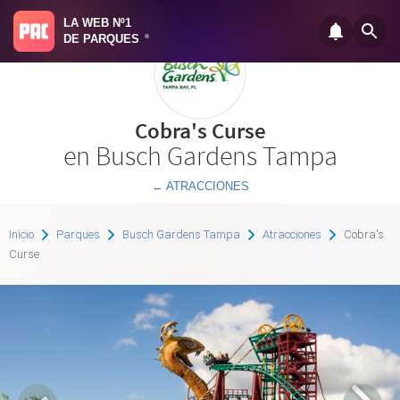
LA WEB Nº1
DE PARQUES
®
Cobra's Curse
en Busch Gardens Tampa
← ATRACCIONES
Inicio
Parques
Busch Gardens Tampa
Atracciones
Cobra's
Curse