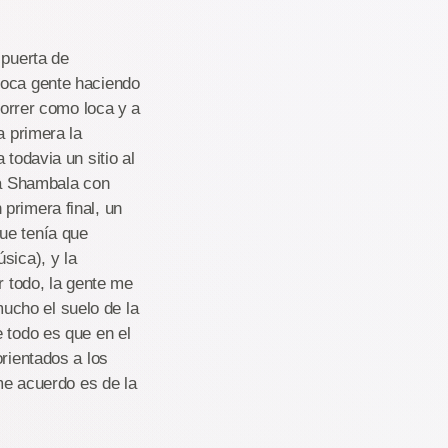
 puerta de
poca gente haciendo
correr como loca y a
a primera la
todavia un sitio al
cía Shambala con
primera final, un
ue tenía que
sica), y la
r todo, la gente me
ucho el suelo de la
 todo es que en el
orientados a los
 me acuerdo es de la