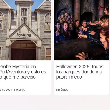
Probé Hysteria en
Halloween 2026: todos
PortAventura y esto es
los parques donde ir a
lo que me pareció
pasar miedo
0-09-2024
por Éric A.
por Éric A.