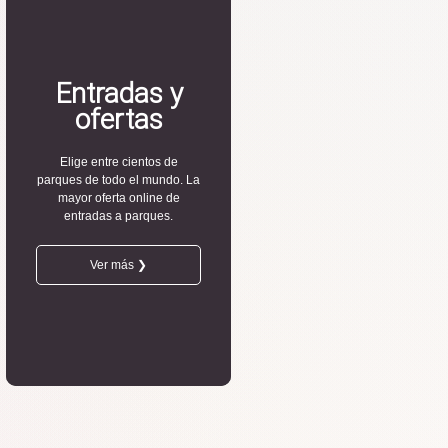
Entradas y
ofertas
Elige entre cientos de
parques de todo el mundo. La
mayor oferta online de
entradas a parques.
Ver más ❯