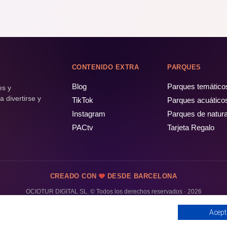
CONTENIDO EXTRA
PARQUES
Blog
Parques temático
es y
 divertirse y
TikTok
Parques acuático
Instagram
Parques de natur
PACtv
Tarjeta Regalo
CREADO CON
DESDE BARCELONA
OCIOTUR DIGITAL SL. © Todos los derechos reservados · 2026
Acept