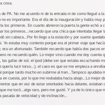
ca cosa.
a de PA. No me acuerdo ni de la entrada ni de como llegué a la
 no es importante. Era el día de la inauguración y había muy 
arla los primeros. En cuanto abrieron la puerta la gente echó a 
ar los primeros...recuerdo que una chica que intentaba llegar l
ó sin cabeza...Por fin llego a la estación y por suerte quedaba 
 mi. Yo estaba muy contento porque era el primer viaje que ha
; era un afortunado. También recuerdo que había dos pacos en 
 pero no recuerdo quién. Lo mejor vino cuando me doy cuenta q
, las gafas de sol, el ipod (debe ser que estaba escuchando mú
 quería lucir torso...); el caso es que se me empieza a enrolla
l porque tardo mucho en subirme al tren...Tampoco ayudaba m
a en cuesta, por lo que me resbalaba hacia abajo...Lo mejor de
sientos que en vez de estar orientados hacia delante, estaban 
io que me tocó...algo raro, pero me gustó. Y ya de lo único que
a pasada de velocidad y de inclinación...