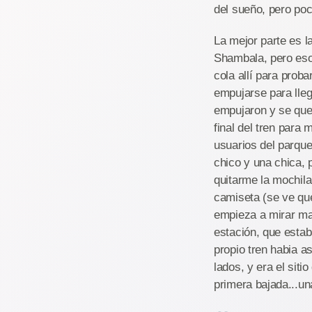
del sueño, pero po
La mejor parte es l
Shambala, pero eso
cola allí para prob
empujarse para lleg
empujaron y se qued
final del tren para
usuarios del parque
chico y una chica,
quitarme la mochila
camiseta (se ve que
empieza a mirar ma
estación, que estab
propio tren habia a
lados, y era el sit
primera bajada...un