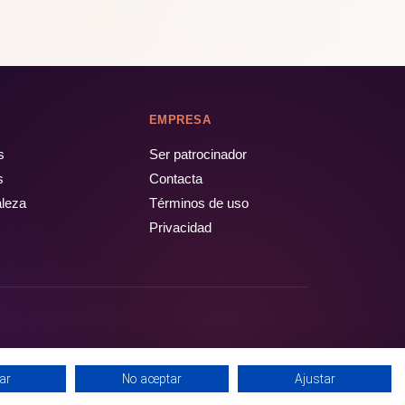
EMPRESA
s
Ser patrocinador
s
Contacta
aleza
Términos de uso
Privacidad
ar
No aceptar
Ajustar