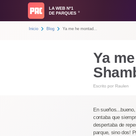
LA WEB Nº1
DE PARQUES
®
Inicio
Blog
Ya me he montad...
Ya me
Shamb
Escrito por
Raulen
En sueños...bueno,
contaba que siempr
despertaba de repen
parque, sino dos! 